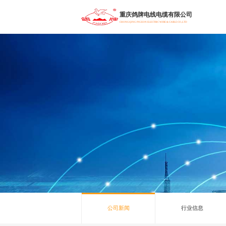
重庆鸽牌电线电缆有限公司
CHONGQING PIGEON ELECTRIC WIRE & CABLE CO.,LTD
行业信息
公司新闻