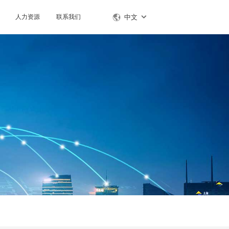
人力资源
联系我们
中文