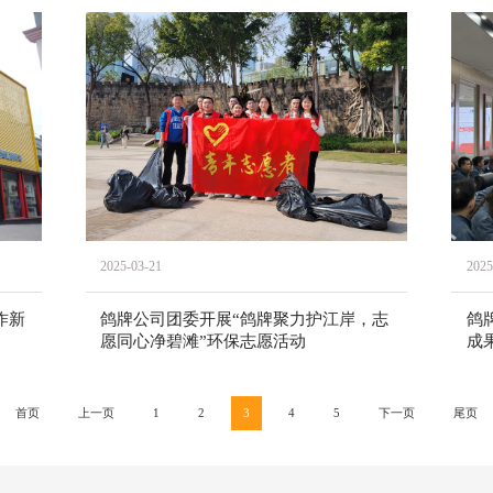
2025-03-21
2025
作新
鸽牌公司团委开展“鸽牌聚力护江岸，志
鸽
愿同心净碧滩”环保志愿活动
成
首页
上一页
1
2
3
4
5
下一页
尾页