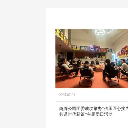
2025-07-01
鸽牌公司团委成功举办“传承匠心接力
共谱时代新篇”主题团日活动