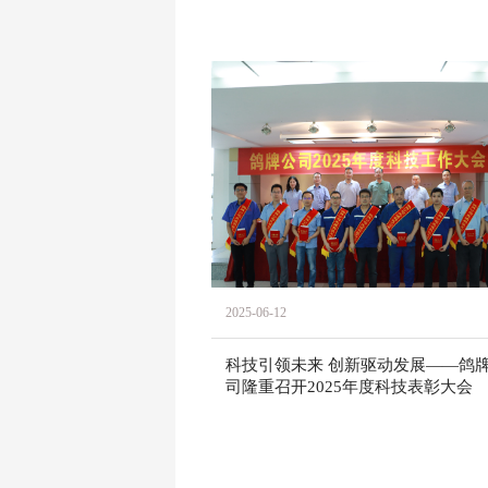
2025-06-12
科技引领未来 创新驱动发展——鸽
司隆重召开2025年度科技表彰大会