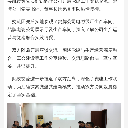
吴凯
带领
党员
到访鸽牌公司开展党建工作
专题
交流
。
鸽
牌公司党委书记、董事长唐亮亮
率队
热情接待。
交流团先后实地参观了鸽牌
公司
电磁线厂生产车间、
鸽牌电瓷公司展示厅及生产车间，
深入
了解公司生产
运
营
与党建融合实践情况。
双方随后开展座谈交流，围绕党建与生产经营深度融
合、工会建设等工作分享经验、交流思路做法，互学互
鉴、共谋提升。
此次交流进一步拉近了双方距离，深化了党建工作联
动，为后续探索党建共建新模式、推动双方协同发展奠
定了坚实基础。