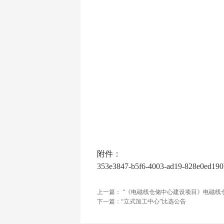
附件：
353e3847-b5f6-4003-ad19-828e0e
上一篇： “《电磁线仓储中心建设项目》电磁线
下一篇：“立式加工中心”比选公告